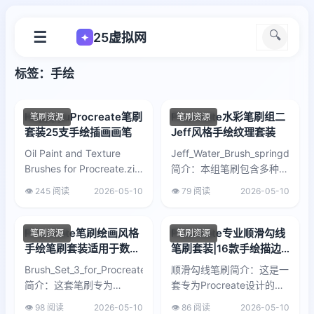
☰
🔍
25虚拟网
✦
标签：手绘
HappyyuProcreate笔刷
Procreate水彩笔刷组二
笔刷资源
笔刷资源
套装25支手绘插画画笔
Jeff风格手绘纹理套装
Oil Paint and Texture
Jeff_Water_Brush_springday29
Brushes for Procreate.zip
简介：本组笔刷包含多种水
简介：包含25支Procreate
彩质感与晕染效果，适用于
👁️ 245 阅读
2026-05-10
👁️ 79 阅读
2026-05-10
专用笔...
数字绘画、插...
Procreate笔刷绘画风格
Procreate专业顺滑勾线
笔刷资源
笔刷资源
手绘笔刷套装适用于数字
笔刷套装|16款手绘描边
插画与设计
笔刷+2张纹理画布
Brush_Set_3_for_Procreate_and_Photoshop.zip
顺滑勾线笔刷简介：这是一
简介：这套笔刷专为
套专为Procreate设计的勾
Procreate设计，基于作...
线笔刷工具包，包含16支
👁️ 98 阅读
2026-05-10
👁️ 86 阅读
2026-05-10