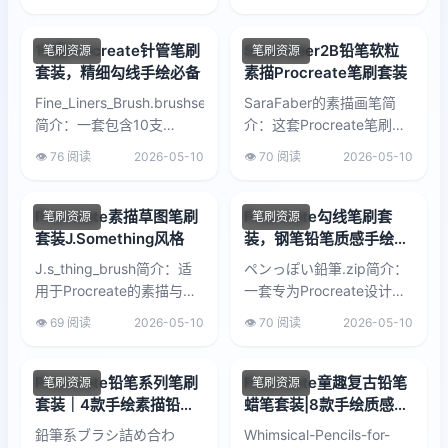
笔刷和2张A4尺寸纹理纸画
布（3508×2480像素）...
10支Procreate针管笔刷
SaraFaber2B铅笔软粒
笔刷资源
笔刷资源
套装，精细勾线手绘必备
素描Procreate笔刷套装
Fine_Liners_Brush.brushset
SaraFaber的素描画笔简
简介：一套包含10支
介：这套Procreate笔刷包
Procreate针管笔刷，专为
含多款手绘质感工具，主打
👁️ 76 阅读
2026-05-10
👁️ 70 阅读
2026-05-10
精细勾线设计。笔触模拟真
“2B铅笔软粒”笔刷，专为素
实针管...
描和轮廓勾勒设计。笔...
Procreate素描草图笔刷
Procreate勾线笔刷套
笔刷资源
笔刷资源
套装J.Something风格
装，钢笔铅笔质感手绘描
边
J.s_thing_brush简介：适
ペンっぽい鉛筆.zip简介：
用于Procreate的素描与草
一套专为Procreate设计的
图笔刷，模拟自然手绘质
勾线笔刷，模拟钢笔与铅笔
👁️ 69 阅读
2026-05-10
👁️ 70 阅读
2026-05-10
感，适合快速起稿与细节刻
的细腻笔触，适合插画、速
画。支持商业使用。...
写、漫画线稿等创作。笔刷
经...
Procreate铅笔系列笔刷
Procreate童趣复古铅笔
笔刷资源
笔刷资源
套装｜4款手绘素描铅笔
蜡笔套装|8款手绘质感笔
Procreate笔刷
刷
鉛筆系ブラシ詰め合わ
Whimsical-Pencils-for-