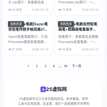
せ.zip简介：本套装包含4
Procreate.zip简介：一套
款精心调整的Procreate铅
包含8支Procreate笔刷的
👁️ 59 阅读
2026-05-10
👁️ 78 阅读
2026-05-10
笔笔刷，呈现类似彩色铅笔
复古童趣套装，融合铅笔...
的淡雅柔软质感、细长削尖
铅笔的...
Procreate笔刷|Sazor柔
Procreate笔刷自然铅笔
笔刷资源
笔刷资源
软铅笔传统手绘风格21支
画笔+粗糙画笔套装手绘
套装
素描铅笔质感
Sazor铅笔笔刷简介：21支
铅笔简介：本套装包含两款
Procreate柔软铅笔笔刷，
Procreate铅笔笔刷：一款
模拟传统手绘质感，适合速
是经过优化的自然铅笔画
👁️ 67 阅读
2026-05-10
👁️ 68 阅读
2026-05-10
写、素描与插画创作。笔触
笔，去除了原基础工具的粗
自然细腻，还原真实铅笔
糙感，笔触更柔滑细腻，适
的...
合精细线...
...
1
2
3
4
39
下一页
25虚拟网
✦
25虚拟网专注于分享互联网资讯、技术教程、软件
工具与实用资源。在这里，我们一起探索数字世界的