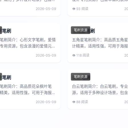
计元素，可提升设计作品的专业
纹图案，适用于平面设计、包装
2026-05-09
👁️ 93 阅读
2
，满足设计师的创作...
报制作等，提升设计作品的装...
字笔刷
五角星笔刷
笔刷资源
笔刷简介：心形文字笔刷，爱情
五角星笔刷简介：高品质五角星
专用资源，包含浪漫的爱情元
计精美，适用性强，可用于海报
于情人节设计、婚礼设计、爱情
册制作、广告宣传、网页设计等
2026-05-09
👁️ 118 阅读
2
等，营造浪漫温馨的设...
项目，是设计师的实用工具。...
叶笔刷
白云笔刷
笔刷资源
笔刷简介：高品质花朵枫叶笔
白云笔刷简介：白云笔刷，专业
精美，适用性强，可用于海报设
源，适用于多种设计场景，包含
制作、广告宣传、网页设计等多
设计元素，可提升设计作品的专
2026-05-09
👁️ 88 阅读
2
目，是设计师的实用工...
感，满足设计师的创作需求。白..