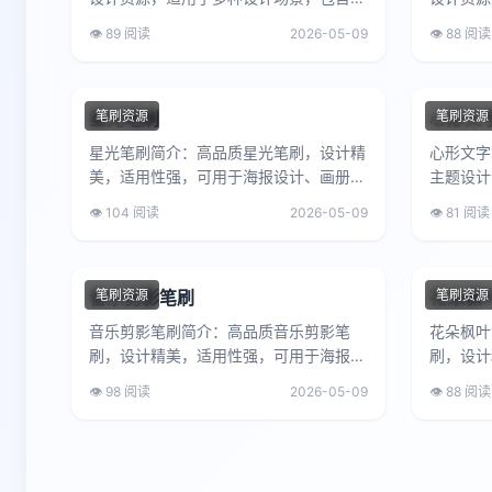
质量的设计元素，可提升设计作品的专业
质量的设
👁️ 89 阅读
2026-05-09
👁️ 88 阅读
度和美感，满足设计师的创作...
度和美感
星光笔刷
笔刷资源
心形文
笔刷资源
星光笔刷简介：高品质星光笔刷，设计精
心形文字
美，适用性强，可用于海报设计、画册制
主题设计
作、广告宣传、网页设计等多种设计项
素，适用
👁️ 104 阅读
2026-05-09
👁️ 81 阅读
目，是设计师的实用工具。星光...
主题海报
音乐剪影笔刷
笔刷资源
花朵枫
笔刷资源
音乐剪影笔刷简介：高品质音乐剪影笔
花朵枫叶
刷，设计精美，适用性强，可用于海报设
刷，设计
计、画册制作、广告宣传、网页设计等多
计、画册
👁️ 98 阅读
2026-05-09
👁️ 88 阅读
种设计项目，是设计师的实用工...
种设计项