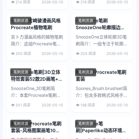
👁️ 214 阅读
2026-05-10
👁️ 216 阅读
2026-05-10
刷，3款纹理，...
Procreate设计，也适用于
其他绘图应用...
吉卜力&宫崎骏漫画风格
Procreate笔刷
笔刷资源
笔刷资源
Procreate植物笔刷
SnoozeOne轮廓描边字
体笔刷套装
吉卜力漫画风格的植物笔刷
SnoozeOne立体轮廓3D笔
简介：这组Procreate笔刷
刷简介：一组专注于轮廓描
以宫崎骏动画美学为灵感，
边效果的Procreate笔刷套
👁️ 200 阅读
2026-05-10
👁️ 204 阅读
2026-05-10
包含128款自然元素，涵盖
装，包含23支全能描边画
草、灌木、云朵等植物与天
笔、22支彩色描边画笔...
空素...
Procreate笔刷|3D立体
韩风书写Procreate笔刷
笔刷资源
笔刷资源
特效套装52款2D画笔+练
套装
习表+调色板
SnoozeOne_3D笔刷简
Soones_Brush.brushset简
介：本套Procreate笔刷基
介：包含多款韩式风格手写
于3D引擎构建，模拟真实
笔刷，适用于书法、手账、
👁️ 201 阅读
2026-05-10
👁️ 198 阅读
2026-05-10
三维效果，包含52支画
标题设计等场景。笔触自然
笔、77张练习表、10种
流畅，模拟真实毛笔...
颜...
魔术图案Procreate笔刷
Procreate笔
笔刷资源
笔刷资源
套装-风格图案画笔10款
刷|Paperlike动态环境画
合集
笔套装34支