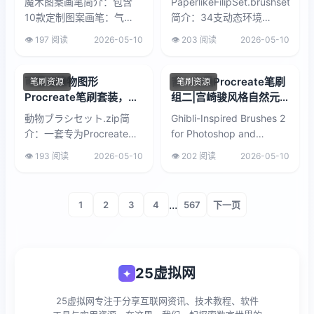
魔术图案画笔简介：包含
PaperlikeFilipSet.brushset
10款定制图案画笔：气
简介：34支动态环境
泡、弧线、砖块、泡沫、瓷
Procreate笔刷，由
👁️ 197 阅读
2026-05-10
👁️ 203 阅读
2026-05-10
砖、波浪、雨点、网、划痕
Paperlike与概念艺术家
等。高分辨率、清晰锐利，
Fil...
适用于Procre...
可爱动植物图形
吉卜力风Procreate笔刷
笔刷资源
笔刷资源
Procreate笔刷套装，细
组二|宫崎骏风格自然元
节修饰纹理画笔
素手绘笔刷套装
動物ブラシセット.zip简
Ghibli-Inspired Brushes 2
介：一套专为Procreate设
for Photoshop and
计的图形笔刷，包含可爱的
Procreate.zip简介：这是
👁️ 193 阅读
2026-05-10
👁️ 202 阅读
2026-05-10
动植物元素与细节修饰纹
一套专为P...
理。适合用于插图背景装
饰、氛围...
...
1
2
3
4
567
下一页
25虚拟网
✦
25虚拟网专注于分享互联网资讯、技术教程、软件