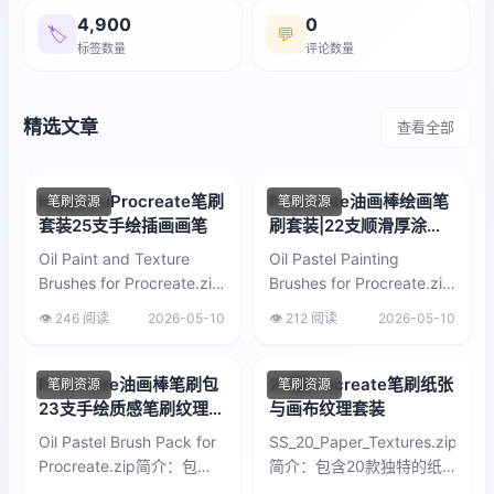
4,900
0
🏷️
💬
标签数量
评论数量
精选文章
查看全部
HappyyuProcreate笔刷
Procreate油画棒绘画笔
笔刷资源
笔刷资源
套装25支手绘插画画笔
刷套装|22支顺滑厚涂笔
刷与纹理画布
Oil Paint and Texture
Oil Pastel Painting
Brushes for Procreate.zip
Brushes for Procreate.zip
简介：包含25支Procreate
简介：这套Procreate油画
👁️ 246 阅读
2026-05-10
👁️ 212 阅读
2026-05-10
专用笔...
棒笔刷套装包...
Procreate油画棒笔刷包
20张Procreate笔刷纸张
笔刷资源
笔刷资源
23支手绘质感笔刷纹理纸
与画布纹理套装
张素材
Oil Pastel Brush Pack for
SS_20_Paper_Textures.zip
Procreate.zip简介：包含
简介：包含20款独特的纸
23支Procreate油画棒笔
张和画布纹理，专为