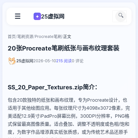
☰
🔍
25虚拟网
✦
首页
/
笔刷资源
/
Procreate笔刷
/
正文
20张Procreate笔刷纸张与画布纹理套装
25虚拟网
2026-05-10
215 阅读
0 评论
SS_20_Paper_Textures.zip简介：
包含20款独特的纸张和画布纹理，专为Procreate设计，也
适用于其他绘图应用。每张纹理尺寸为4098x3072像素，完
美适配12.9英寸iPadPro屏幕比例，300DPI分辨率，PNG格
式保留最高图像质量。适合叠加、调整不透明度或色相/饱和
度，为数字作品增添真实纸张质感，或为传统艺术品还原手