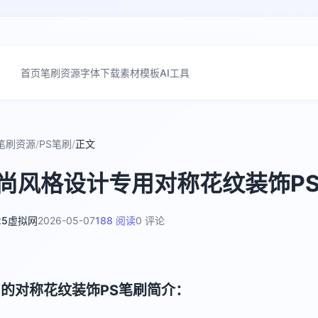
首页
笔刷资源
字体下载
素材模板
AI工具
笔刷资源
/
PS笔刷
/
正文
尚风格设计专用对称花纹装饰P
25虚拟网
2026-05-07
188 阅读
0 评论
的对称花纹装饰PS笔刷简介：