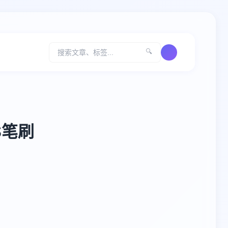
🔍
S笔刷