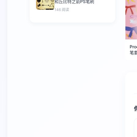
和丘比特之箭PS笔刷
146 阅读
Pr
笔