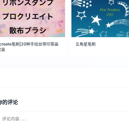
ocreate笔刷|20种手绘丝带印章画
五角星笔刷
套装
你的评论