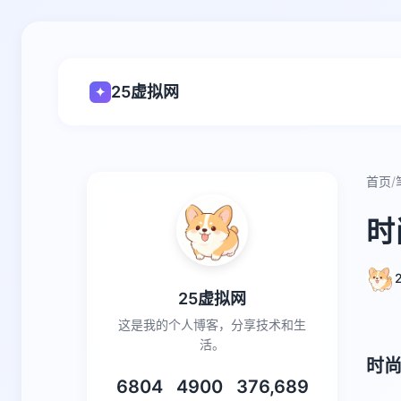
25虚拟网
✦
首页
/
时
25虚拟网
这是我的个人博客，分享技术和生
活。
时尚
6804
4900
376,689