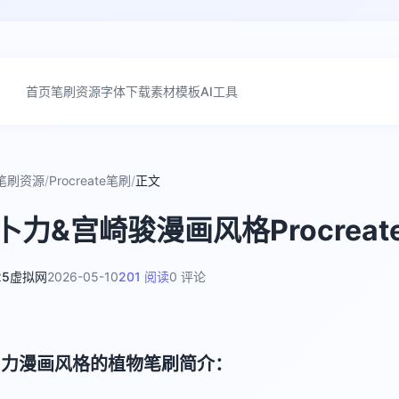
首页
笔刷资源
字体下载
素材模板
AI工具
笔刷资源
/
Procreate笔刷
/
正文
卜力&宫崎骏漫画风格Procrea
25虚拟网
2026-05-10
201 阅读
0 评论
卜力漫画风格的植物笔刷简介：