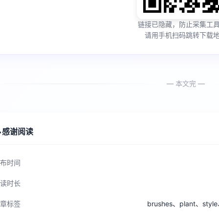
链接已隐藏，防止采集工
请用手机扫码跳转下载
— 本文完 —

感谢阅读
布时间
读时长
章标签