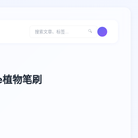
🔍
te植物笔刷