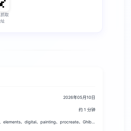
具抓取
地址
2026年05月10日
约 1 分钟
brushes、plant、style、elements、digital、painting、procreate、Ghibli、nature