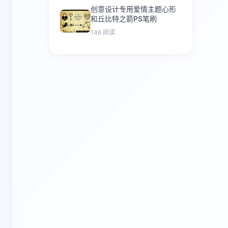
创意设计专用爱情主题心形
和丘比特之箭PS笔刷
146 阅读