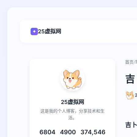
25虚拟网
✦
首页
/
吉
25虚拟网
这是我的个人博客，分享技术和生
活。
吉
6804
4900
374,546