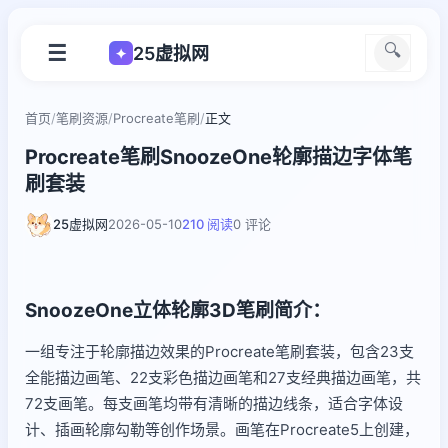
☰
🔍
25虚拟网
✦
首页
/
笔刷资源
/
Procreate笔刷
/
正文
Procreate笔刷SnoozeOne轮廓描边字体笔
刷套装
25虚拟网
2026-05-10
210 阅读
0 评论
SnoozeOne立体轮廓3D笔刷简介：
一组专注于轮廓描边效果的Procreate笔刷套装，包含23支
全能描边画笔、22支彩色描边画笔和27支经典描边画笔，共
72支画笔。每支画笔均带有清晰的描边线条，适合字体设
计、插画轮廓勾勒等创作场景。画笔在Procreate5上创建，