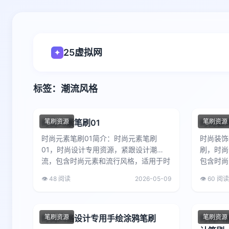
25虚拟网
✦
标签：潮流风格
时尚元素笔刷01
笔刷资源
时尚装
笔刷资源
时尚元素笔刷01简介：时尚元素笔刷
时尚装饰
01，时尚设计专用资源，紧跟设计潮
刷，时尚
流，包含时尚元素和流行风格，适用于时
包含时尚
尚杂志、服装品牌设计、时尚海报...
志、服装
👁️ 48 阅读
2026-05-09
👁️ 60 阅读
时尚风格设计专用手绘涂鸦笔刷
笔刷资源
时尚风
笔刷资源