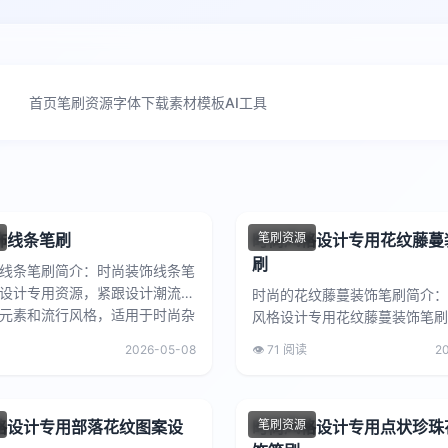
首页
笔刷资源
字体下载
素材模板
AI工具
饰线条笔刷
时尚风格设计专用花纹藤蔓
笔刷资源
刷
线条笔刷简介：时尚装饰线条笔
设计专用资源，紧跟设计潮流，
时尚的花纹藤蔓装饰笔刷简介：
元素和流行风格，适用于时尚杂
风格设计专用花纹藤蔓装饰笔刷
品牌设计、时尚海报...
十足，设计新颖，可用于时尚广
2026-05-08
👁️ 71 阅读
2
宣传、时尚产品包装等，帮助...
格设计专用部落花纹图案设
时尚风格设计专用点状珍珠
笔刷资源