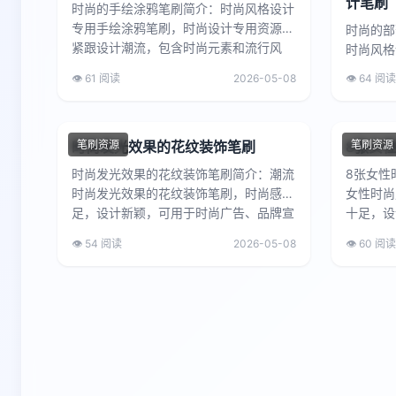
计笔刷
时尚的手绘涂鸦笔刷简介：时尚风格设计
专用手绘涂鸦笔刷，时尚设计专用资源，
时尚的部
紧跟设计潮流，包含时尚元素和流行风
时尚风格
格，适用于时尚杂志、服装品牌...
刷，时尚
👁️ 61 阅读
2026-05-08
👁️ 64 阅读
广告、品
时尚发光效果的花纹装饰笔刷
笔刷资源
8张女
笔刷资源
时尚发光效果的花纹装饰笔刷简介：潮流
8张女性
时尚发光效果的花纹装饰笔刷，时尚感十
女性时尚
足，设计新颖，可用于时尚广告、品牌宣
十足，设
传、时尚产品包装等，帮助设...
宣传、时
👁️ 54 阅读
2026-05-08
👁️ 60 阅读