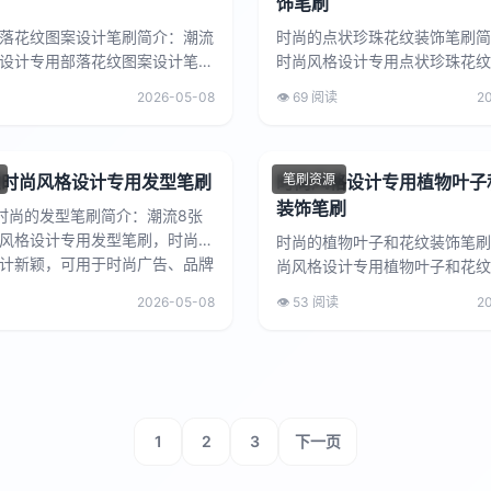
饰笔刷
落花纹图案设计笔刷简介：潮流
时尚的点状珍珠花纹装饰笔刷简
设计专用部落花纹图案设计笔
时尚风格设计专用点状珍珠花纹
感十足，设计新颖，可用于时尚
刷，时尚感十足，设计新颖，可
2026-05-08
👁️ 69 阅读
2
牌宣传、时尚产品包装...
广告、品牌宣传、时尚产品包装..
性时尚风格设计专用发型笔刷
时尚风格设计专用植物叶子
笔刷资源
装饰笔刷
时尚的发型笔刷简介：潮流8张
风格设计专用发型笔刷，时尚感
时尚的植物叶子和花纹装饰笔刷
计新颖，可用于时尚广告、品牌
尚风格设计专用植物叶子和花纹
尚产品包装等，帮助...
刷，时尚设计专用资源，紧跟设
2026-05-08
👁️ 53 阅读
2
包含时尚元素和流行风格，适用..
1
2
3
下一页