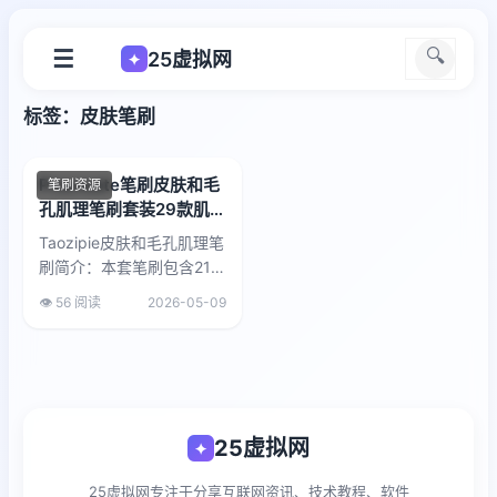
☰
🔍
25虚拟网
✦
标签：皮肤笔刷
Procreate笔刷皮肤和毛
笔刷资源
孔肌理笔刷套装29款肌理
与阴影印章
Taozipie皮肤和毛孔肌理笔
刷简介：本套笔刷包含21款
皮肤肌理笔刷和8款阴影印
👁️ 56 阅读
2026-05-09
章，专为Procreate设计。
皮肤肌理笔刷适合轻刷...
25虚拟网
✦
25虚拟网专注于分享互联网资讯、技术教程、软件