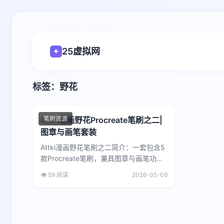
25虚拟网
✦
标签：野花
Attki漫画野花Procreate笔刷之二|
笔刷资源
图章与画笔套装
Attki漫画野花笔刷之二简介：一套包含5
款Procreate笔刷，兼具图章与画笔功
能。画笔适用于绘制各类茎干与小野花，
👁️ 59 阅读
2026-05-09
支持颜色动态调...