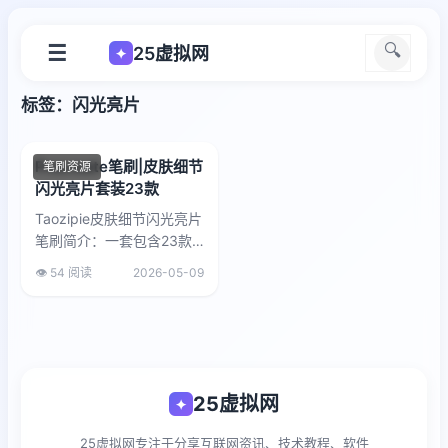
☰
🔍
25虚拟网
✦
标签：闪光亮片
Procreate笔刷|皮肤细节
笔刷资源
闪光亮片套装23款
Taozipie皮肤细节闪光亮片
笔刷简介：一套包含23款
Procreate笔刷，专为绘制
👁️ 54 阅读
2026-05-09
凌乱散布的闪光亮片设计。
可用于修饰脸部皮肤细节...
25虚拟网
✦
25虚拟网专注于分享互联网资讯、技术教程、软件