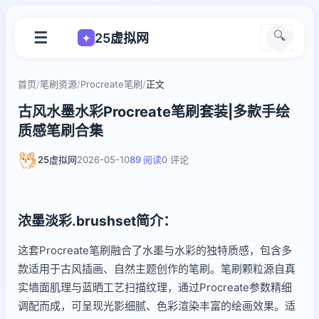
☰
🔍
25虚拟网
✦
首页
/
笔刷资源
/
Procreate笔刷
/
正文
古风水墨水彩Procreate笔刷套装|多款手绘
质感笔刷合集
25虚拟网
2026-05-10
89 阅读
0 评论
浓墨淡彩.brushset简介：
这套Procreate笔刷融合了水墨与水彩的独特质感，包含多
款适用于古风插画、自然主题创作的笔刷。笔刷颗粒源自真
实墙面肌理与蓝晒工艺扫描纹理，通过Procreate参数精细
调配而成，可呈现光影细腻、色彩渲染丰富的绘画效果。适