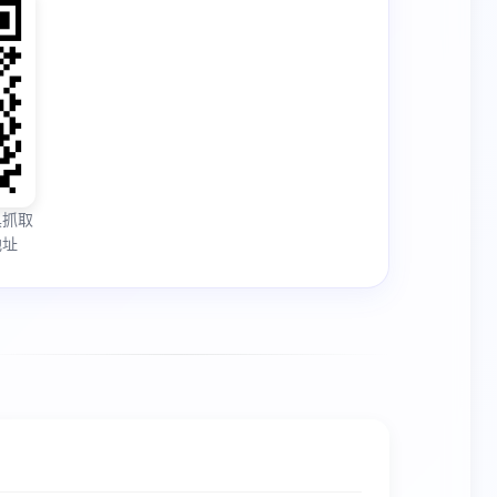
具抓取
地址