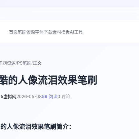
首页
笔刷资源
字体下载
素材模板
AI工具
笔刷资源
/
PS笔刷
/
正文
酷的人像流泪效果笔刷
25虚拟网
2026-05-08
59 阅读
0 评论
酷的人像流泪效果笔刷简介：