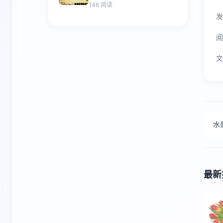
146 阅读
发
阅
文
水
最新