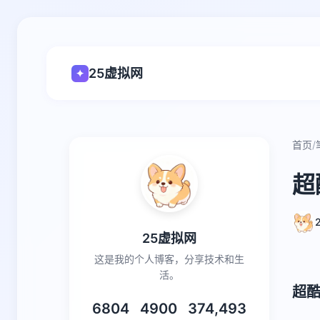
25虚拟网
✦
首页
/
超
25虚拟网
这是我的个人博客，分享技术和生
活。
超
6804
4900
374,493