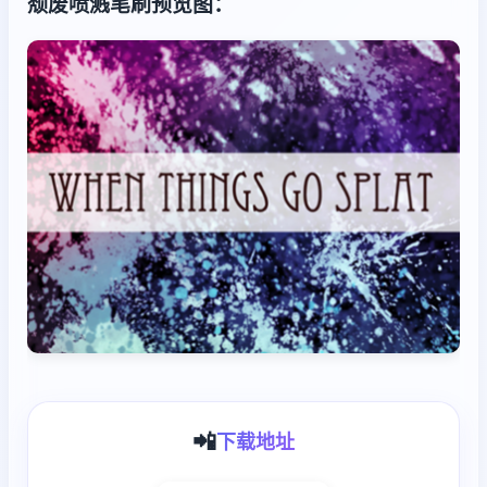
颓废喷溅笔刷预览图：
📲
下载地址